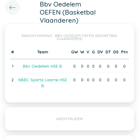
Bbv Oedelem
OEFEN (Basketbal
Vlaanderen)
RANGSCHIKKING : BBV OEDELEM OEFEN (BASKETBAL
VLAANDEREN)
#
Team
GW
W
V
G
DV
DT
DS
Ptn
1
Bbv Oedelem HSE B
0
0
0
0
0
0
0
0
2
KBBC Sparta Laarne HSE
0
0
0
0
0
0
0
0
B
WEDSTRIJDEN