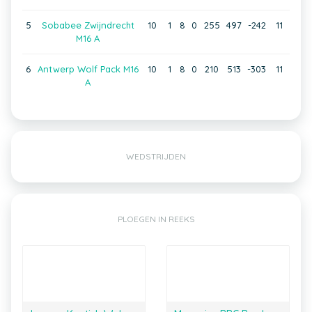
5
Sobabee Zwijndrecht
10
1
8
0
255
497
-242
11
M16 A
6
Antwerp Wolf Pack M16
10
1
8
0
210
513
-303
11
A
WEDSTRIJDEN
PLOEGEN IN REEKS