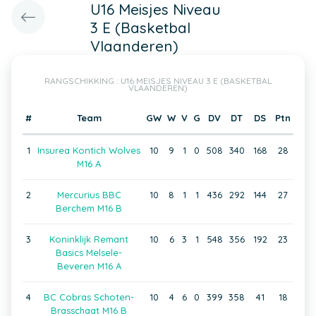
U16 Meisjes Niveau
3 E (Basketbal
Vlaanderen)
RANGSCHIKKING : U16 MEISJES NIVEAU 3 E (BASKETBAL
VLAANDEREN)
#
Team
GW
W
V
G
DV
DT
DS
Ptn
1
Insurea Kontich Wolves
10
9
1
0
508
340
168
28
M16 A
2
Mercurius BBC
10
8
1
1
436
292
144
27
Berchem M16 B
3
Koninklijk Remant
10
6
3
1
548
356
192
23
Basics Melsele-
Beveren M16 A
4
BC Cobras Schoten-
10
4
6
0
399
358
41
18
Brasschaat M16 B