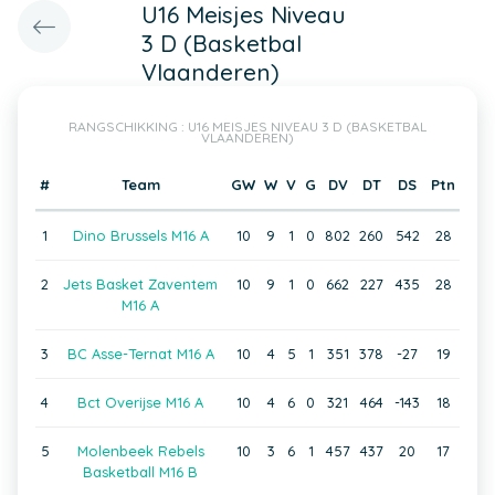
U16 Meisjes Niveau
3 D (Basketbal
Vlaanderen)
RANGSCHIKKING : U16 MEISJES NIVEAU 3 D (BASKETBAL
VLAANDEREN)
#
Team
GW
W
V
G
DV
DT
DS
Ptn
1
Dino Brussels M16 A
10
9
1
0
802
260
542
28
2
Jets Basket Zaventem
10
9
1
0
662
227
435
28
M16 A
3
BC Asse-Ternat M16 A
10
4
5
1
351
378
-27
19
4
Bct Overijse M16 A
10
4
6
0
321
464
-143
18
5
Molenbeek Rebels
10
3
6
1
457
437
20
17
Basketball M16 B