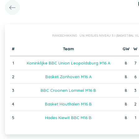
RANGSCHIKKING : U16 MEISJES NIVEAU 3 I (BASKETBAL 
#
Team
GW
W
1
Koninklijke BBC Union Leopoldsburg M16 A
8
7
2
Basket Zonhoven M16 A
8
6
3
BBC Croonen Lommel M16 B
8
3
4
Basket Houthalen M16 B
8
2
5
Hades Kiewit BBC M16 B
8
1