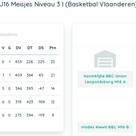
U16 Meisjes Niveau 3 I (Basketbal Vlaanderen
VLAANDEREN)
V
G
DV
DT
DS
Ptn
0
1
453
228
225
23
1
1
409
364
45
21
Koninklijke BBC Union
Leopoldsburg M16 A
5
0
346
393
-47
14
6
0
319
423
-104
12
6
0
275
394
-119
9
Hades Kiewit BBC M16 B