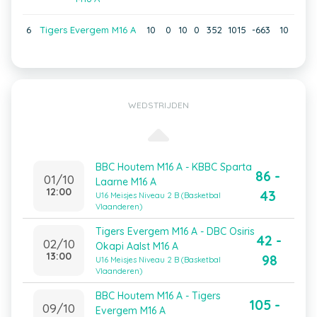
6
Tigers Evergem M16 A
10
0
10
0
352
1015
-663
10
WEDSTRIJDEN
BBC Houtem M16 A - KBBC Sparta
86 -
01/10
Laarne M16 A
12:00
43
U16 Meisjes Niveau 2 B (Basketbal
Vlaanderen)
Tigers Evergem M16 A - DBC Osiris
42 -
02/10
Okapi Aalst M16 A
13:00
98
U16 Meisjes Niveau 2 B (Basketbal
Vlaanderen)
BBC Houtem M16 A - Tigers
105 -
09/10
Evergem M16 A