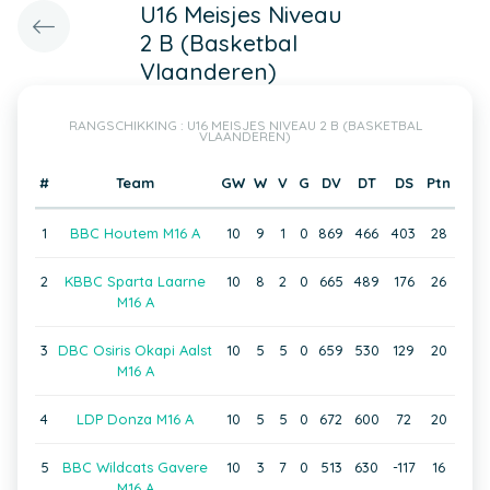
U16 Meisjes Niveau
2 B (Basketbal
Vlaanderen)
RANGSCHIKKING : U16 MEISJES NIVEAU 2 B (BASKETBAL
VLAANDEREN)
#
Team
GW
W
V
G
DV
DT
DS
Ptn
1
BBC Houtem M16 A
10
9
1
0
869
466
403
28
2
KBBC Sparta Laarne
10
8
2
0
665
489
176
26
M16 A
3
DBC Osiris Okapi Aalst
10
5
5
0
659
530
129
20
M16 A
4
LDP Donza M16 A
10
5
5
0
672
600
72
20
5
BBC Wildcats Gavere
10
3
7
0
513
630
-117
16
M16 A