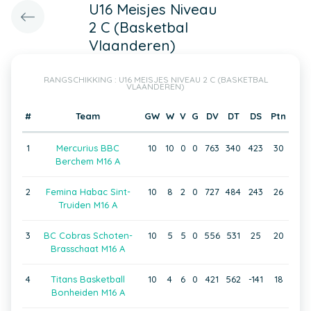
U16 Meisjes Niveau
2 C (Basketbal
Vlaanderen)
RANGSCHIKKING : U16 MEISJES NIVEAU 2 C (BASKETBAL
VLAANDEREN)
#
Team
GW
W
V
G
DV
DT
DS
Ptn
1
Mercurius BBC
10
10
0
0
763
340
423
30
Berchem M16 A
2
Femina Habac Sint-
10
8
2
0
727
484
243
26
Truiden M16 A
3
BC Cobras Schoten-
10
5
5
0
556
531
25
20
Brasschaat M16 A
4
Titans Basketball
10
4
6
0
421
562
-141
18
Bonheiden M16 A