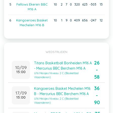
5
Fellows Ekeren BBC
10
2
7
0
320
623
-303
13
M16 A
6
Kangoeroes Basket
10
1
9
0
409
656
-247
12
Mechelen M16 B
WEDSTRIJDEN
26
Titans Basketball Bonheiden M16 A
10/09
- Mercurius BBC Berchem M16 A
-
15:00
U16 Meisjes Niveau 2 C (Basketbal
58
Vlaanderen)
36
Kangoeroes Basket Mechelen M16
17/09
B - Mercurius BBC Berchem M16 A
-
15:00
U16 Meisjes Niveau 2 C (Basketbal
90
Vlaanderen)