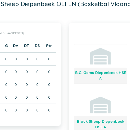
 Sheep Diepenbeek OEFEN (Basketbal Vlaan
BAL VLAANDEREN)
V
G
DV
DT
DS
Ptn
0
0
0
0
0
0
0
0
0
0
0
0
B.C. Gems Diepenbeek HSE
A
0
0
0
0
0
0
0
0
0
0
0
0
0
0
0
0
0
0
Black Sheep Diepenbeek
HSE A