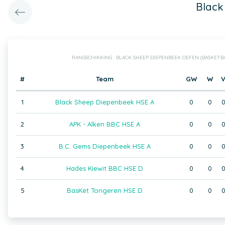
Black
RANGSCHIKKING : BLACK SHEEP DIEPENBEEK OEFEN (BASKET
#
Team
GW
W
1
Black Sheep Diepenbeek HSE A
0
0
2
APK - Alken BBC HSE A
0
0
3
B.C. Gems Diepenbeek HSE A
0
0
4
Hades Kiewit BBC HSE D
0
0
5
BasKet Tongeren HSE D
0
0