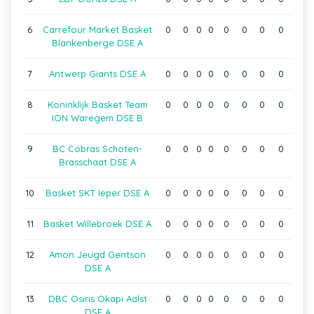
6
Carrefour Market Basket
0
0
0
0
0
0
0
0
Blankenberge DSE A
7
Antwerp Giants DSE A
0
0
0
0
0
0
0
0
8
Koninklijk Basket Team
0
0
0
0
0
0
0
0
ION Waregem DSE B
9
BC Cobras Schoten-
0
0
0
0
0
0
0
0
Brasschaat DSE A
10
Basket SKT Ieper DSE A
0
0
0
0
0
0
0
0
11
Basket Willebroek DSE A
0
0
0
0
0
0
0
0
12
Amon Jeugd Gentson
0
0
0
0
0
0
0
0
DSE A
13
DBC Osiris Okapi Aalst
0
0
0
0
0
0
0
0
DSE A