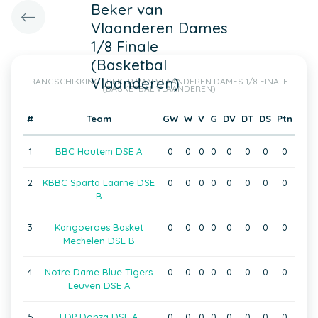
Beker van
Vlaanderen Dames
1/8 Finale
(Basketbal
Vlaanderen)
RANGSCHIKKING : BEKER VAN VLAANDEREN DAMES 1/8 FINALE
(BASKETBAL VLAANDEREN)
#
Team
GW
W
V
G
DV
DT
DS
Ptn
1
BBC Houtem DSE A
0
0
0
0
0
0
0
0
2
KBBC Sparta Laarne DSE
0
0
0
0
0
0
0
0
B
3
Kangoeroes Basket
0
0
0
0
0
0
0
0
Mechelen DSE B
4
Notre Dame Blue Tigers
0
0
0
0
0
0
0
0
Leuven DSE A
5
LDP Donza DSE A
0
0
0
0
0
0
0
0