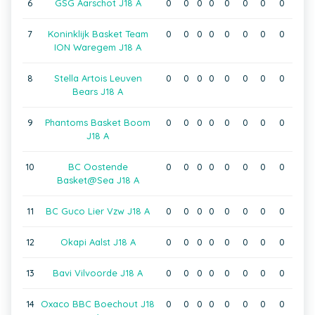
6
GSG Aarschot J18 A
0
0
0
0
0
0
0
0
7
Koninklijk Basket Team
0
0
0
0
0
0
0
0
ION Waregem J18 A
8
Stella Artois Leuven
0
0
0
0
0
0
0
0
Bears J18 A
9
Phantoms Basket Boom
0
0
0
0
0
0
0
0
J18 A
10
BC Oostende
0
0
0
0
0
0
0
0
Basket@Sea J18 A
11
BC Guco Lier Vzw J18 A
0
0
0
0
0
0
0
0
12
Okapi Aalst J18 A
0
0
0
0
0
0
0
0
13
Bavi Vilvoorde J18 A
0
0
0
0
0
0
0
0
14
Oxaco BBC Boechout J18
0
0
0
0
0
0
0
0