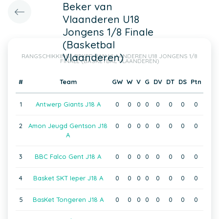
Beker van
Vlaanderen U18
Jongens 1/8 Finale
(Basketbal
Vlaanderen)
RANGSCHIKKING : BEKER VAN VLAANDEREN U18 JONGENS 1/8
FINALE (BASKETBAL VLAANDEREN)
#
Team
GW
W
V
G
DV
DT
DS
Ptn
1
Antwerp Giants J18 A
0
0
0
0
0
0
0
0
2
Amon Jeugd Gentson J18
0
0
0
0
0
0
0
0
A
3
BBC Falco Gent J18 A
0
0
0
0
0
0
0
0
4
Basket SKT Ieper J18 A
0
0
0
0
0
0
0
0
5
BasKet Tongeren J18 A
0
0
0
0
0
0
0
0