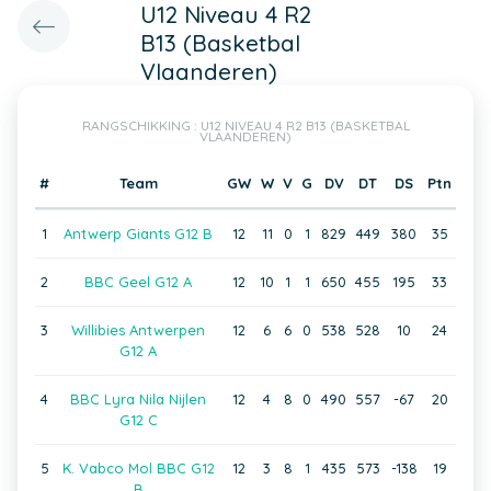
U12 Niveau 4 R2
B13 (Basketbal
Vlaanderen)
RANGSCHIKKING : U12 NIVEAU 4 R2 B13 (BASKETBAL
VLAANDEREN)
#
Team
GW
W
V
G
DV
DT
DS
Ptn
1
Antwerp Giants G12 B
12
11
0
1
829
449
380
35
2
BBC Geel G12 A
12
10
1
1
650
455
195
33
3
Willibies Antwerpen
12
6
6
0
538
528
10
24
G12 A
4
BBC Lyra Nila Nijlen
12
4
8
0
490
557
-67
20
G12 C
5
K. Vabco Mol BBC G12
12
3
8
1
435
573
-138
19
B