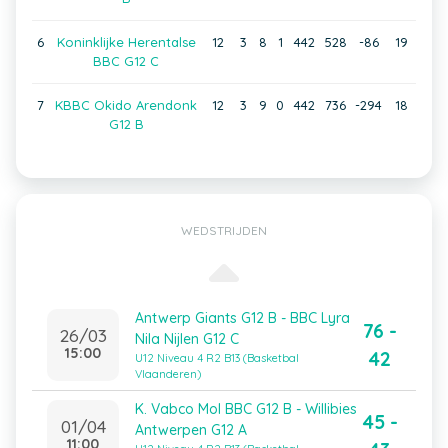
6
Koninklijke Herentalse
12
3
8
1
442
528
-86
19
BBC G12 C
7
KBBC Okido Arendonk
12
3
9
0
442
736
-294
18
G12 B
WEDSTRIJDEN
Antwerp Giants G12 B - BBC Lyra
76 -
26/03
Nila Nijlen G12 C
15:00
42
U12 Niveau 4 R2 B13 (Basketbal
Vlaanderen)
K. Vabco Mol BBC G12 B - Willibies
45 -
01/04
Antwerpen G12 A
11:00