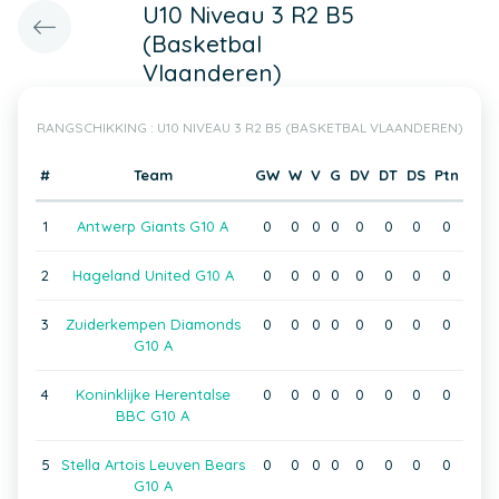
U10 Niveau 3 R2 B5
(Basketbal
Vlaanderen)
RANGSCHIKKING : U10 NIVEAU 3 R2 B5 (BASKETBAL VLAANDEREN)
#
Team
GW
W
V
G
DV
DT
DS
Ptn
1
Antwerp Giants G10 A
0
0
0
0
0
0
0
0
2
Hageland United G10 A
0
0
0
0
0
0
0
0
3
Zuiderkempen Diamonds
0
0
0
0
0
0
0
0
G10 A
4
Koninklijke Herentalse
0
0
0
0
0
0
0
0
BBC G10 A
5
Stella Artois Leuven Bears
0
0
0
0
0
0
0
0
G10 A