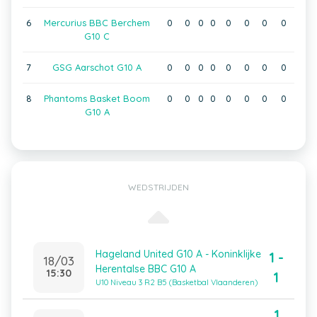
6
Mercurius BBC Berchem
0
0
0
0
0
0
0
0
G10 C
7
GSG Aarschot G10 A
0
0
0
0
0
0
0
0
8
Phantoms Basket Boom
0
0
0
0
0
0
0
0
G10 A
WEDSTRIJDEN
Hageland United G10 A - Koninklijke
1 -
18/03
Herentalse BBC G10 A
15:30
1
U10 Niveau 3 R2 B5 (Basketbal Vlaanderen)
1