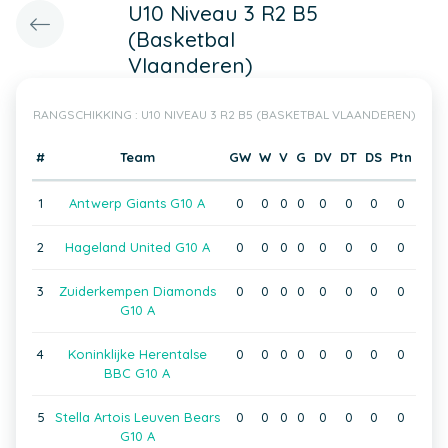
U10 Niveau 3 R2 B5
(Basketbal
Vlaanderen)
RANGSCHIKKING : U10 NIVEAU 3 R2 B5 (BASKETBAL VLAANDEREN)
#
Team
GW
W
V
G
DV
DT
DS
Ptn
1
Antwerp Giants G10 A
0
0
0
0
0
0
0
0
2
Hageland United G10 A
0
0
0
0
0
0
0
0
3
Zuiderkempen Diamonds
0
0
0
0
0
0
0
0
G10 A
4
Koninklijke Herentalse
0
0
0
0
0
0
0
0
BBC G10 A
5
Stella Artois Leuven Bears
0
0
0
0
0
0
0
0
G10 A