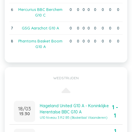
6
Mercurius BBC Berchem
0
0
0
0
0
0
0
0
G10 C
7
GSG Aarschot G10 A
0
0
0
0
0
0
0
0
8
Phantoms Basket Boom
0
0
0
0
0
0
0
0
G10 A
WEDSTRIJDEN
Hageland United G10 A - Koninklijke
1 -
18/03
Herentalse BBC G10 A
15:30
1
U10 Niveau 3 R2 B5 (Basketbal Vlaanderen)
1