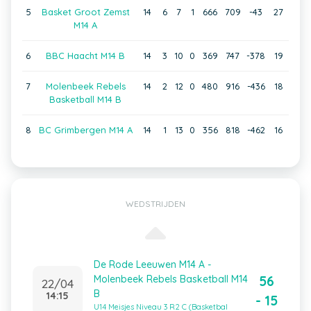
5
Basket Groot Zemst
14
6
7
1
666
709
-43
27
M14 A
6
BBC Haacht M14 B
14
3
10
0
369
747
-378
19
7
Molenbeek Rebels
14
2
12
0
480
916
-436
18
Basketball M14 B
8
BC Grimbergen M14 A
14
1
13
0
356
818
-462
16
WEDSTRIJDEN
De Rode Leeuwen M14 A -
56
Molenbeek Rebels Basketball M14
22/04
B
14:15
- 15
U14 Meisjes Niveau 3 R2 C (Basketbal