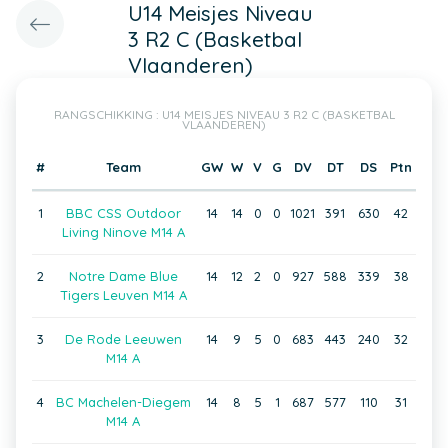
U14 Meisjes Niveau
3 R2 C (Basketbal
Vlaanderen)
RANGSCHIKKING : U14 MEISJES NIVEAU 3 R2 C (BASKETBAL
VLAANDEREN)
#
Team
GW
W
V
G
DV
DT
DS
Ptn
1
BBC CSS Outdoor
14
14
0
0
1021
391
630
42
Living Ninove M14 A
2
Notre Dame Blue
14
12
2
0
927
588
339
38
Tigers Leuven M14 A
3
De Rode Leeuwen
14
9
5
0
683
443
240
32
M14 A
4
BC Machelen-Diegem
14
8
5
1
687
577
110
31
M14 A