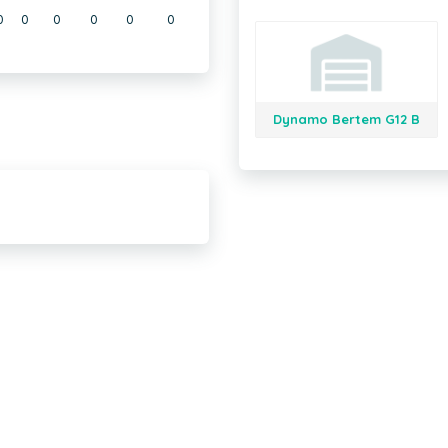
0
0
0
0
0
0
Dynamo Bertem G12 B