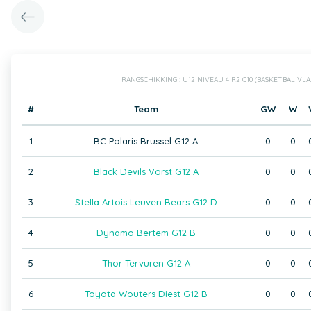
RANGSCHIKKING : U12 NIVEAU 4 R2 C10 (BASKETBAL VL
#
Team
GW
W
1
BC Polaris Brussel G12 A
0
0
2
Black Devils Vorst G12 A
0
0
3
Stella Artois Leuven Bears G12 D
0
0
4
Dynamo Bertem G12 B
0
0
5
Thor Tervuren G12 A
0
0
6
Toyota Wouters Diest G12 B
0
0