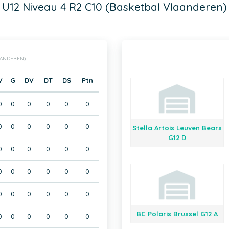
U12 Niveau 4 R2 C10 (Basketbal Vlaanderen)
AANDEREN)
V
G
DV
DT
DS
Ptn
0
0
0
0
0
0
0
0
0
0
0
0
Stella Artois Leuven Bears
G12 D
0
0
0
0
0
0
0
0
0
0
0
0
0
0
0
0
0
0
BC Polaris Brussel G12 A
0
0
0
0
0
0