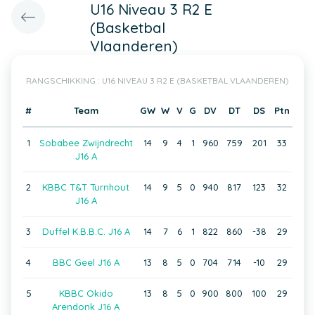
U16 Niveau 3 R2 E
(Basketbal
Vlaanderen)
RANGSCHIKKING : U16 NIVEAU 3 R2 E (BASKETBAL VLAANDEREN)
#
Team
GW
W
V
G
DV
DT
DS
Ptn
1
Sobabee Zwijndrecht
14
9
4
1
960
759
201
33
J16 A
2
KBBC T&T Turnhout
14
9
5
0
940
817
123
32
J16 A
3
Duffel K.B.B.C. J16 A
14
7
6
1
822
860
-38
29
4
BBC Geel J16 A
13
8
5
0
704
714
-10
29
5
KBBC Okido
13
8
5
0
900
800
100
29
Arendonk J16 A