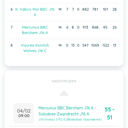
6
K. Vabco Mol BBC J16
14
7
7
0
882
781
101
28
A
7
Mercurius BBC
14
6
8
0
913
868
45
26
Berchem J16 A
8
Insurea Kontich
14
0
13
0
547
1069
-522
13
Wolves J16 C
WEDSTRIJDEN
Mercurius BBC Berchem J16 A -
55 -
04/02
Sobabee Zwijndrecht J16 A
09:00
51
U16 Niveau 3 R2 E (Basketbal Vlaanderen)