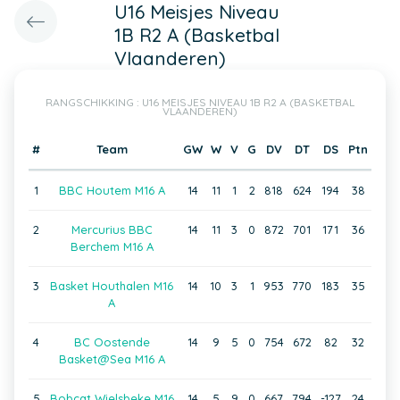
U16 Meisjes Niveau
1B R2 A (Basketbal
Vlaanderen)
RANGSCHIKKING : U16 MEISJES NIVEAU 1B R2 A (BASKETBAL
VLAANDEREN)
#
Team
GW
W
V
G
DV
DT
DS
Ptn
1
BBC Houtem M16 A
14
11
1
2
818
624
194
38
2
Mercurius BBC
14
11
3
0
872
701
171
36
Berchem M16 A
3
Basket Houthalen M16
14
10
3
1
953
770
183
35
A
4
BC Oostende
14
9
5
0
754
672
82
32
Basket@Sea M16 A
5
Bobcat Wielsbeke M16
14
5
9
0
667
794
-127
24