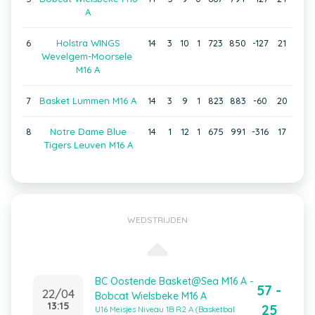
A
6
Holstra WINGS
14
3
10
1
723
850
-127
21
Wevelgem-Moorsele
M16 A
7
Basket Lummen M16 A
14
3
9
1
823
883
-60
20
8
Notre Dame Blue
14
1
12
1
675
991
-316
17
Tigers Leuven M16 A
WEDSTRIJDEN
BC Oostende Basket@Sea M16 A -
57 -
22/04
Bobcat Wielsbeke M16 A
13:15
25
U16 Meisjes Niveau 1B R2 A (Basketbal