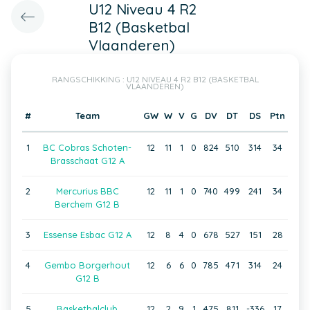
U12 Niveau 4 R2
B12 (Basketbal
Vlaanderen)
RANGSCHIKKING : U12 NIVEAU 4 R2 B12 (BASKETBAL
VLAANDEREN)
#
Team
GW
W
V
G
DV
DT
DS
Ptn
1
BC Cobras Schoten-
12
11
1
0
824
510
314
34
Brasschaat G12 A
2
Mercurius BBC
12
11
1
0
740
499
241
34
Berchem G12 B
3
Essense Esbac G12 A
12
8
4
0
678
527
151
28
4
Gembo Borgerhout
12
6
6
0
785
471
314
24
G12 B
5
Basketbalclub
12
2
9
1
475
811
-336
17