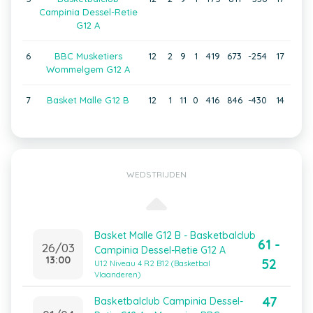
Campinia Dessel-Retie
G12 A
6
BBC Musketiers
12
2
9
1
419
673
-254
17
Wommelgem G12 A
7
Basket Malle G12 B
12
1
11
0
416
846
-430
14
WEDSTRIJDEN
Basket Malle G12 B - Basketbalclub
61 -
26/03
Campinia Dessel-Retie G12 A
13:00
52
U12 Niveau 4 R2 B12 (Basketbal
Vlaanderen)
47
Basketbalclub Campinia Dessel-