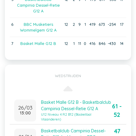
Campinia Dessel-Retie
G12 A
6
BBC Musketiers
12
2
9
1
419
673
-254
17
Wommelgem G12 A
7
Basket Malle G12 B
12
1
11
0
416
846
-430
14
WEDSTRIJDEN
Basket Malle G12 B - Basketbalclub
61 -
26/03
Campinia Dessel-Retie G12 A
13:00
52
U12 Niveau 4 R2 B12 (Basketbal
Vlaanderen)
47
Basketbalclub Campinia Dessel-