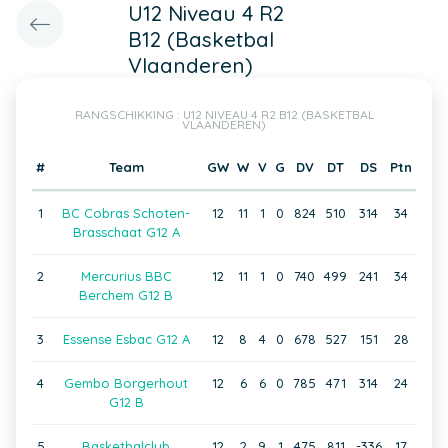
U12 Niveau 4 R2
B12 (Basketbal
Vlaanderen)
RANGSCHIKKING : U12 NIVEAU 4 R2 B12 (BASKETBAL
VLAANDEREN)
#
Team
GW
W
V
G
DV
DT
DS
Ptn
1
BC Cobras Schoten-
12
11
1
0
824
510
314
34
Brasschaat G12 A
2
Mercurius BBC
12
11
1
0
740
499
241
34
Berchem G12 B
3
Essense Esbac G12 A
12
8
4
0
678
527
151
28
4
Gembo Borgerhout
12
6
6
0
785
471
314
24
G12 B
5
Basketbalclub
12
2
9
1
475
811
-336
17