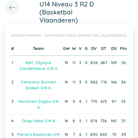
U14 Niveau 3 R2 D
(Basketbal
Vlaanderen)
RANGSCHIKKING : U14 NIVEAU 3 R2 D (BASKETBAL VLAANDEREN)
#
Team
GW
W
V
G
DV
DT
DS
Ptn
1
BBC Olympia
14
11
3
0
856
687
169
36
Denderleeuw G14 A
2
Geranimo Bornem
14
11
3
0
882
716
166
36
Basket G14 A
3
Merchtem Eagles G14
14
9
4
1
770
673
97
33
A
4
Okapi Aalst G14 B
14
8
5
1
876
736
140
31
5
Panters Baasrode G14
14
7
6
1
850
865
-15
29