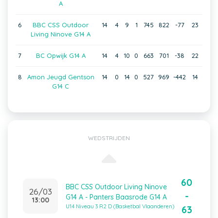
A
6
BBC CSS Outdoor
14
4
9
1
745
822
-77
23
Living Ninove G14 A
7
BC Opwijk G14 A
14
4
10
0
663
701
-38
22
8
Amon Jeugd Gentson
14
0
14
0
527
969
-442
14
G14 C
WEDSTRIJDEN
60
BBC CSS Outdoor Living Ninove
26/03
-
G14 A - Panters Baasrode G14 A
13:00
U14 Niveau 3 R2 D (Basketbal Vlaanderen)
63