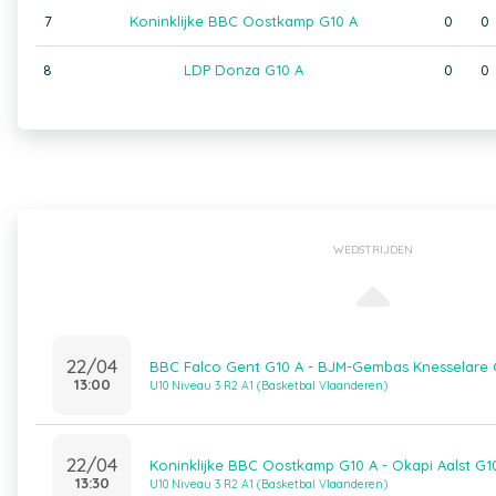
7
Koninklijke BBC Oostkamp G10 A
0
0
8
LDP Donza G10 A
0
0
WEDSTRIJDEN
22/04
BBC Falco Gent G10 A - BJM-Gembas Knesselare 
13:00
U10 Niveau 3 R2 A1 (Basketbal Vlaanderen)
22/04
Koninklijke BBC Oostkamp G10 A - Okapi Aalst G1
13:30
U10 Niveau 3 R2 A1 (Basketbal Vlaanderen)