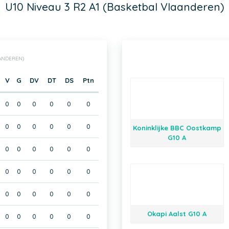
U10 Niveau 3 R2 A1 (Basketbal Vlaanderen)
AANDEREN)
V
G
DV
DT
DS
Ptn
0
0
0
0
0
0
0
0
0
0
0
0
Koninklijke BBC Oostkamp
G10 A
0
0
0
0
0
0
0
0
0
0
0
0
0
0
0
0
0
0
Okapi Aalst G10 A
0
0
0
0
0
0