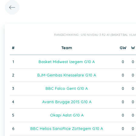
RANGSCHIKKING : U10 NIVEAU 3 R2 A1 (BASKETBAL VL
#
Team
GW
W
1
Basket Midwest Izegem G10 A
0
0
2
BJM-Gembas Knesselare G10 A
0
0
3
BBC Falco Gent G10 A
0
0
4
Avanti Brugge 2015 G10 A
0
0
5
Okapi Aalst G10 A
0
0
6
BBC Helios SanoRice Zottegem G10 A
0
0