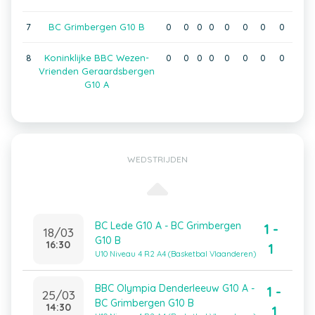
7
BC Grimbergen G10 B
0
0
0
0
0
0
0
0
8
Koninklijke BBC Wezen-
0
0
0
0
0
0
0
0
Vrienden Geraardsbergen
G10 A
WEDSTRIJDEN
BC Lede G10 A - BC Grimbergen
1 -
18/03
G10 B
16:30
1
U10 Niveau 4 R2 A4 (Basketbal Vlaanderen)
BBC Olympia Denderleeuw G10 A -
1 -
25/03
BC Grimbergen G10 B
14:30
1