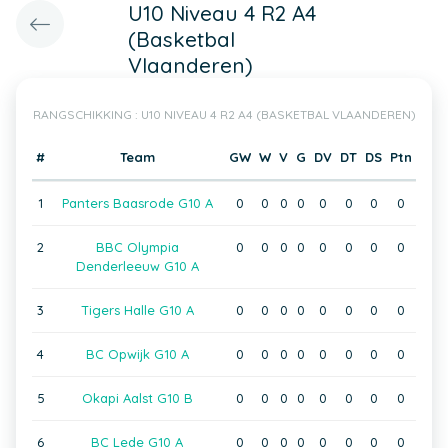
U10 Niveau 4 R2 A4
(Basketbal
Vlaanderen)
RANGSCHIKKING : U10 NIVEAU 4 R2 A4 (BASKETBAL VLAANDEREN)
#
Team
GW
W
V
G
DV
DT
DS
Ptn
1
Panters Baasrode G10 A
0
0
0
0
0
0
0
0
2
BBC Olympia
0
0
0
0
0
0
0
0
Denderleeuw G10 A
3
Tigers Halle G10 A
0
0
0
0
0
0
0
0
4
BC Opwijk G10 A
0
0
0
0
0
0
0
0
5
Okapi Aalst G10 B
0
0
0
0
0
0
0
0
6
BC Lede G10 A
0
0
0
0
0
0
0
0