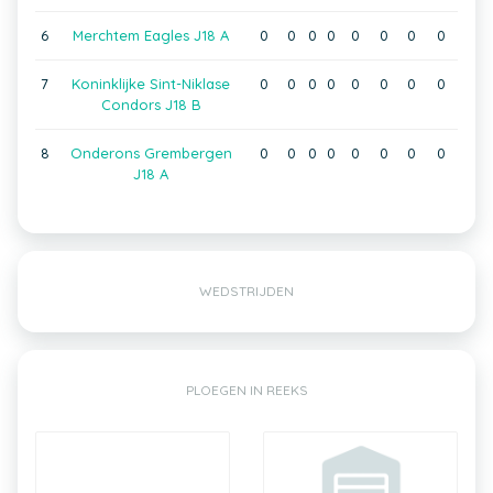
6
Merchtem Eagles J18 A
0
0
0
0
0
0
0
0
7
Koninklijke Sint-Niklase
0
0
0
0
0
0
0
0
Condors J18 B
8
Onderons Grembergen
0
0
0
0
0
0
0
0
J18 A
WEDSTRIJDEN
PLOEGEN IN REEKS