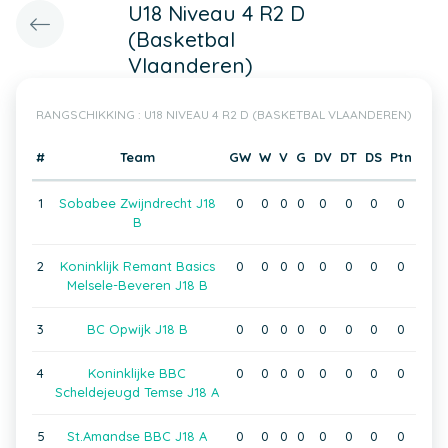
U18 Niveau 4 R2 D
(Basketbal
Vlaanderen)
RANGSCHIKKING : U18 NIVEAU 4 R2 D (BASKETBAL VLAANDEREN)
#
Team
GW
W
V
G
DV
DT
DS
Ptn
1
Sobabee Zwijndrecht J18
0
0
0
0
0
0
0
0
B
2
Koninklijk Remant Basics
0
0
0
0
0
0
0
0
Melsele-Beveren J18 B
3
BC Opwijk J18 B
0
0
0
0
0
0
0
0
4
Koninklijke BBC
0
0
0
0
0
0
0
0
Scheldejeugd Temse J18 A
5
St.Amandse BBC J18 A
0
0
0
0
0
0
0
0