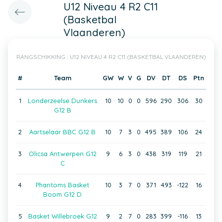
U12 Niveau 4 R2 C11
(Basketbal
Vlaanderen)
RANGSCHIKKING : U12 NIVEAU 4 R2 C11 (BASKETBAL VLAANDEREN)
#
Team
GW
W
V
G
DV
DT
DS
Ptn
1
Londerzeelse Dunkers
10
10
0
0
596
290
306
30
G12 B
2
Aartselaar BBC G12 B
10
7
3
0
495
389
106
24
3
Olicsa Antwerpen G12
9
6
3
0
438
319
119
21
C
4
Phantoms Basket
10
3
7
0
371
493
-122
16
Boom G12 D
5
Basket Willebroek G12
9
2
7
0
283
399
-116
13