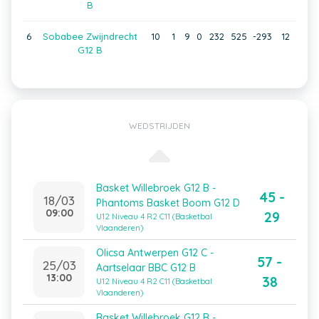
B
6
Sobabee Zwijndrecht
10
1
9
0
232
525
-293
12
G12 B
WEDSTRIJDEN
Basket Willebroek G12 B -
45 -
18/03
Phantoms Basket Boom G12 D
09:00
29
U12 Niveau 4 R2 C11 (Basketbal
Vlaanderen)
Olicsa Antwerpen G12 C -
57 -
25/03
Aartselaar BBC G12 B
13:00
38
U12 Niveau 4 R2 C11 (Basketbal
Vlaanderen)
Basket Willebroek G12 B -