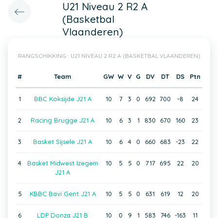
U21 Niveau 2 R2 A
(Basketbal
Vlaanderen)
RANGSCHIKKING : U21 NIVEAU 2 R2 A (BASKETBAL VLAANDEREN)
#
Team
GW
W
V
G
DV
DT
DS
Ptn
1
BBC Koksijde J21 A
10
7
3
0
692
700
-8
24
2
Racing Brugge J21 A
10
6
3
1
830
670
160
23
3
Basket Sijsele J21 A
10
6
4
0
660
683
-23
22
4
Basket Midwest Izegem
10
5
5
0
717
695
22
20
J21 A
5
KBBC Bavi Gent J21 A
10
5
5
0
631
619
12
20
6
LDP Donza J21 B
10
0
9
1
583
746
-163
11