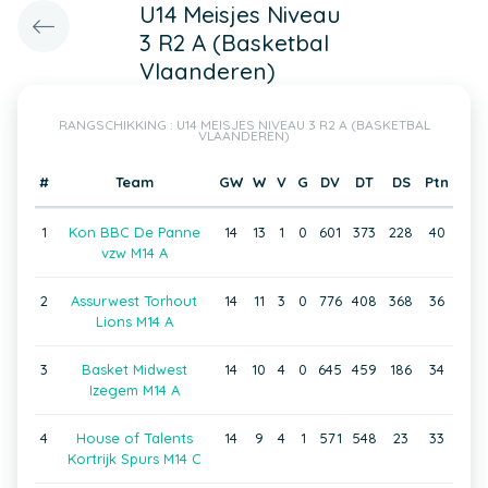
U14 Meisjes Niveau
3 R2 A (Basketbal
Vlaanderen)
RANGSCHIKKING : U14 MEISJES NIVEAU 3 R2 A (BASKETBAL
VLAANDEREN)
#
Team
GW
W
V
G
DV
DT
DS
Ptn
1
Kon BBC De Panne
14
13
1
0
601
373
228
40
vzw M14 A
2
Assurwest Torhout
14
11
3
0
776
408
368
36
Lions M14 A
3
Basket Midwest
14
10
4
0
645
459
186
34
Izegem M14 A
4
House of Talents
14
9
4
1
571
548
23
33
Kortrijk Spurs M14 C