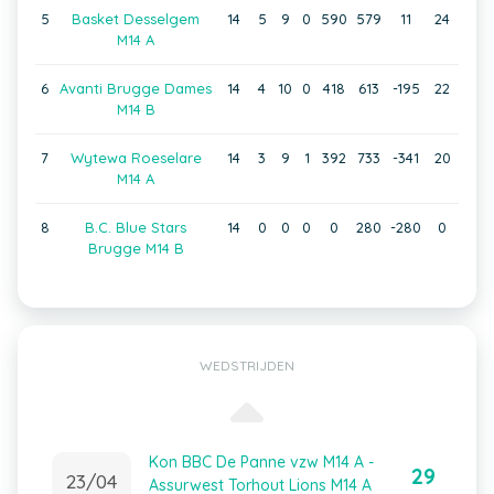
5
Basket Desselgem
14
5
9
0
590
579
11
24
M14 A
6
Avanti Brugge Dames
14
4
10
0
418
613
-195
22
M14 B
7
Wytewa Roeselare
14
3
9
1
392
733
-341
20
M14 A
8
B.C. Blue Stars
14
0
0
0
0
280
-280
0
Brugge M14 B
WEDSTRIJDEN
Kon BBC De Panne vzw M14 A -
29
23/04
Assurwest Torhout Lions M14 A