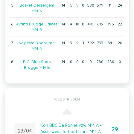
5
Basket Desselgem
14
5
9
0
590
579
11
24
M14 A
6
Avanti Brugge Dames
14
4
10
0
418
613
-195
22
M14 B
7
Wytewa Roeselare
14
3
9
1
392
733
-341
20
M14 A
8
B.C. Blue Stars
14
0
0
0
0
280
-280
0
Brugge M14 B
WEDSTRIJDEN
Kon BBC De Panne vzw M14 A -
29
23/04
Assurwest Torhout Lions M14 A