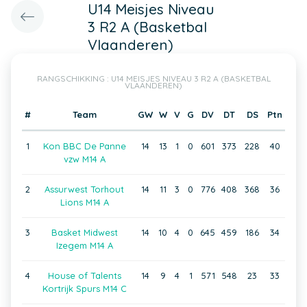
U14 Meisjes Niveau
3 R2 A (Basketbal
Vlaanderen)
RANGSCHIKKING : U14 MEISJES NIVEAU 3 R2 A (BASKETBAL
VLAANDEREN)
#
Team
GW
W
V
G
DV
DT
DS
Ptn
1
Kon BBC De Panne
14
13
1
0
601
373
228
40
vzw M14 A
2
Assurwest Torhout
14
11
3
0
776
408
368
36
Lions M14 A
3
Basket Midwest
14
10
4
0
645
459
186
34
Izegem M14 A
4
House of Talents
14
9
4
1
571
548
23
33
Kortrijk Spurs M14 C