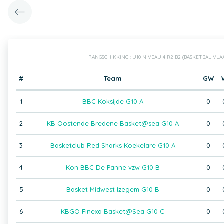
RANGSCHIKKING : U10 NIVEAU 4 R2 B2 (BASKETBAL VL
#
Team
GW
1
BBC Koksijde G10 A
0
2
KB Oostende Bredene Basket@sea G10 A
0
3
Basketclub Red Sharks Koekelare G10 A
0
4
Kon BBC De Panne vzw G10 B
0
5
Basket Midwest Izegem G10 B
0
6
KBGO Finexa Basket@Sea G10 C
0