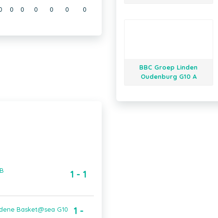
0
0
0
0
0
0
0
BBC Groep Linden
Oudenburg G10 A
 B
1 - 1
1 -
edene Basket@sea G10