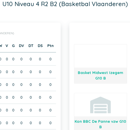
U10 Niveau 4 R2 B2 (Basketbal Vlaanderen)
AANDEREN)
W
V
G
DV
DT
DS
Ptn
0
0
0
0
0
0
0
0
0
0
0
0
0
0
Basket Midwest Izegem
G10 B
0
0
0
0
0
0
0
0
0
0
0
0
0
0
0
0
0
0
0
0
0
Kon BBC De Panne vzw G10
0
0
0
0
0
0
0
B