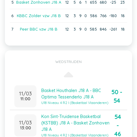
5
Basket Zonhoven J18 A
12
5
6
1
655
680
-25
23
6
KBBC Zolder vzw J18 B
12
3
9
0
586
766
-180
18
7
Peer BBC vzw J18 B
12
3
9
0
585
846
-261
18
WEDSTRIJDEN
Basket Houthalen J18 A - BBC
50 -
11/03
Optima Tessenderlo J18 A
11:00
54
U18 Niveau 4 R2 I (Basketbal Vlaanderen)
54
Kon Sint-Truidense Basketbal
11/03
(KSTBB) J18 A - Basket Zonhoven
-
13:00
J18 A
46
U18 Niveau 4 R2 I (Basketbal Vlaanderen)