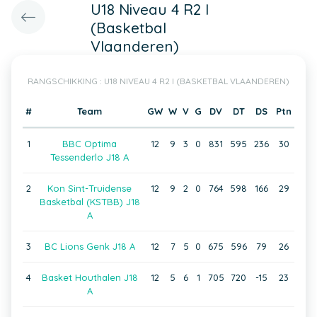
U18 Niveau 4 R2 I
(Basketbal
Vlaanderen)
RANGSCHIKKING : U18 NIVEAU 4 R2 I (BASKETBAL VLAANDEREN)
#
Team
GW
W
V
G
DV
DT
DS
Ptn
1
BBC Optima
12
9
3
0
831
595
236
30
Tessenderlo J18 A
2
Kon Sint-Truidense
12
9
2
0
764
598
166
29
Basketbal (KSTBB) J18
A
3
BC Lions Genk J18 A
12
7
5
0
675
596
79
26
4
Basket Houthalen J18
12
5
6
1
705
720
-15
23
A