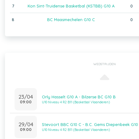
7
Kon Sint-Truidense Basketbal (KSTBB) G10 A
0
8
BC Maasmechelen G10 C
0
WEDSTRIJDEN
23/04
Orly Hasselt G10 A - Bilzerse BC G10 B
09:00
U10 Niveau 4 R2 B11 (Basketbal Vlaanderen)
29/04
Stevoort BBC G10 C - B.C. Gems Diepenbeek G10
09:00
U10 Niveau 4 R2 B11 (Basketbal Vlaanderen)