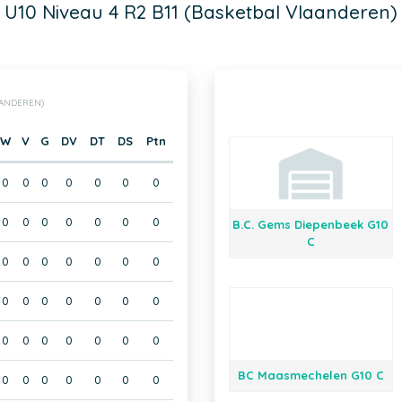
U10 Niveau 4 R2 B11 (Basketbal Vlaanderen)
AANDEREN)
W
V
G
DV
DT
DS
Ptn
0
0
0
0
0
0
0
0
0
0
0
0
0
0
B.C. Gems Diepenbeek G10
C
0
0
0
0
0
0
0
0
0
0
0
0
0
0
0
0
0
0
0
0
0
BC Maasmechelen G10 C
0
0
0
0
0
0
0