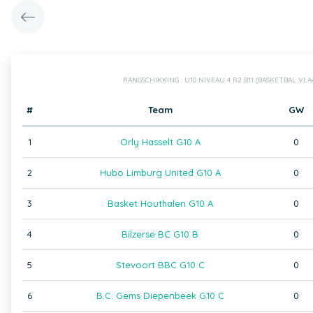
RANGSCHIKKING : U10 NIVEAU 4 R2 B11 (BASKETBAL VL
#
Team
GW
1
Orly Hasselt G10 A
0
2
Hubo Limburg United G10 A
0
3
Basket Houthalen G10 A
0
4
Bilzerse BC G10 B
0
5
Stevoort BBC G10 C
0
6
B.C. Gems Diepenbeek G10 C
0