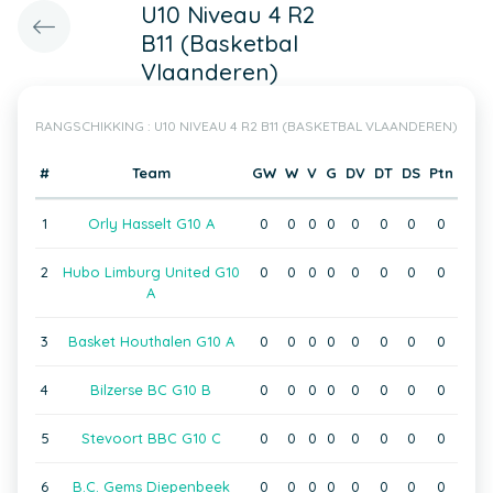
U10 Niveau 4 R2
B11 (Basketbal
Vlaanderen)
RANGSCHIKKING : U10 NIVEAU 4 R2 B11 (BASKETBAL VLAANDEREN)
#
Team
GW
W
V
G
DV
DT
DS
Ptn
1
Orly Hasselt G10 A
0
0
0
0
0
0
0
0
2
Hubo Limburg United G10
0
0
0
0
0
0
0
0
A
3
Basket Houthalen G10 A
0
0
0
0
0
0
0
0
4
Bilzerse BC G10 B
0
0
0
0
0
0
0
0
5
Stevoort BBC G10 C
0
0
0
0
0
0
0
0
6
B.C. Gems Diepenbeek
0
0
0
0
0
0
0
0