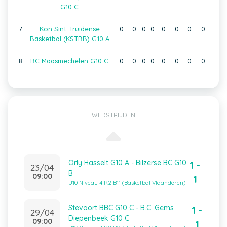
G10 C
7
Kon Sint-Truidense
0
0
0
0
0
0
0
0
Basketbal (KSTBB) G10 A
8
BC Maasmechelen G10 C
0
0
0
0
0
0
0
0
WEDSTRIJDEN
Orly Hasselt G10 A - Bilzerse BC G10
1 -
23/04
B
09:00
1
U10 Niveau 4 R2 B11 (Basketbal Vlaanderen)
Stevoort BBC G10 C - B.C. Gems
1 -
29/04
Diepenbeek G10 C
09:00
1