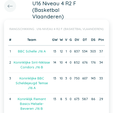
U16 Niveau 4 R2 F
(Basketbal
Vlaanderen)
RANGSCHIKKING : U16 NIVEAU 4 R2 F (BASKETBAL VLAANDEREN)
#
Team
GW
W
V
G
DV
DT
DS
Ptn
1
BBC Schelle J16 A
13
12
1
0
837
534
303
37
2
Koninklijke Sint-Niklase
14
10
4
0
852
676
176
34
Condors J16 B
3
Koninklijke BBC
13
10
3
0
750
607
143
33
Scheldejeugd Temse
J16 A
4
Koninklijk Remant
13
8
5
0
673
587
86
29
Basics Melsele-
Beveren J16 B