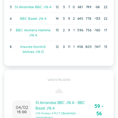
5
St.Amandse BBC J16 A
12
5
7
0
681
749
-68
22
6
BBC Bazel J16 A
14
3
9
2
645
778
-133
22
7
BBC Wuitens Hamme
13
2
9
1
596
756
-160
17
J16 A
8
Insurea Kontich
12
0
11
1
458
805
-347
13
Wolves J16 D
WEDSTRIJDEN
St.Amandse BBC J16 A - BBC
59 -
04/02
Bazel J16 A
15:00
56
U16 Niveau 4 R2 F (Basketbal
Vlaanderen)