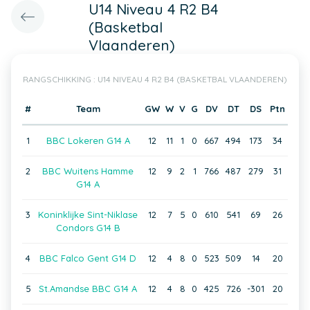
U14 Niveau 4 R2 B4
(Basketbal
Vlaanderen)
RANGSCHIKKING : U14 NIVEAU 4 R2 B4 (BASKETBAL VLAANDEREN)
#
Team
GW
W
V
G
DV
DT
DS
Ptn
1
BBC Lokeren G14 A
12
11
1
0
667
494
173
34
2
BBC Wuitens Hamme
12
9
2
1
766
487
279
31
G14 A
3
Koninklijke Sint-Niklase
12
7
5
0
610
541
69
26
Condors G14 B
4
BBC Falco Gent G14 D
12
4
8
0
523
509
14
20
5
St.Amandse BBC G14 A
12
4
8
0
425
726
-301
20