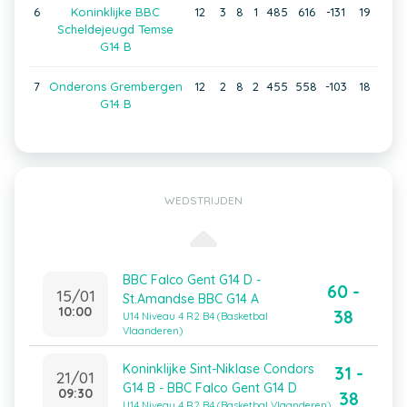
6
Koninklijke BBC
12
3
8
1
485
616
-131
19
Scheldejeugd Temse
G14 B
7
Onderons Grembergen
12
2
8
2
455
558
-103
18
G14 B
WEDSTRIJDEN
BBC Falco Gent G14 D -
60 -
15/01
St.Amandse BBC G14 A
10:00
38
U14 Niveau 4 R2 B4 (Basketbal
Vlaanderen)
Koninklijke Sint-Niklase Condors
31 -
21/01
G14 B - BBC Falco Gent G14 D
09:30
38
U14 Niveau 4 R2 B4 (Basketbal Vlaanderen)