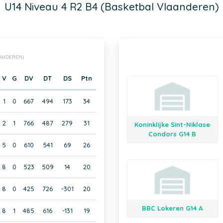
U14 Niveau 4 R2 B4 (Basketbal Vlaanderen)
AANDEREN)
V
G
DV
DT
DS
Ptn
1
0
667
494
173
34
2
1
766
487
279
31
Koninklijke Sint-Niklase
Condors G14 B
5
0
610
541
69
26
8
0
523
509
14
20
8
0
425
726
-301
20
BBC Lokeren G14 A
8
1
485
616
-131
19