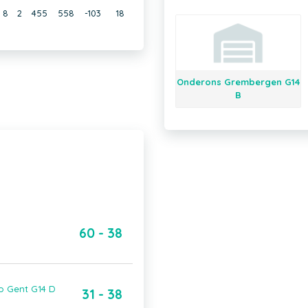
8
2
455
558
-103
18
Onderons Grembergen G14
B
60 - 38
co Gent G14 D
31 - 38