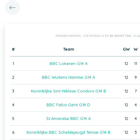
RANGSCHIKKING : U14 NIVEAU 4 R2 B4 (BASKETBAL VL
#
Team
GW
W
1
BBC Lokeren G14 A
12
11
2
BBC Wuitens Hamme G14 A
12
9
3
Koninklijke Sint-Niklase Condors G14 B
12
7
4
BBC Falco Gent G14 D
12
4
5
St.Amandse BBC G14 A
12
4
6
Koninklijke BBC Scheldejeugd Temse G14 B
12
3