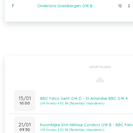
7
Onderons Grembergen G14 B
12
2
WEDSTRIJDEN
15/01
BBC Falco Gent G14 D - St.Amandse BBC G14 A
10:00
U14 Niveau 4 R2 B4 (Basketbal Vlaanderen)
21/01
Koninklijke Sint-Niklase Condors G14 B - BBC Fal
09:30
U14 Niveau 4 R2 B4 (Basketbal Vlaanderen)