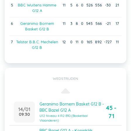
5
BBC Wuitens Hamme
11
5
6
0
526
556
-30
21
G12 A
6
Geranimo Bornem
11
3
8
0
545
566
-21
17
Basket G12 B
7
Telstar B.B.C. Mechelen
12
0
11
0
165
892
-727
11
G12 B
WEDSTRIJDEN
Geranimo Bornem Basket G12 B -
45 -
14/01
BBC Bazel G12 A
09:30
71
U12 Niveau 4 R2 B10 (Basketbal
Vlaanderen)
BBC Bazel G12 A - Koninklijk