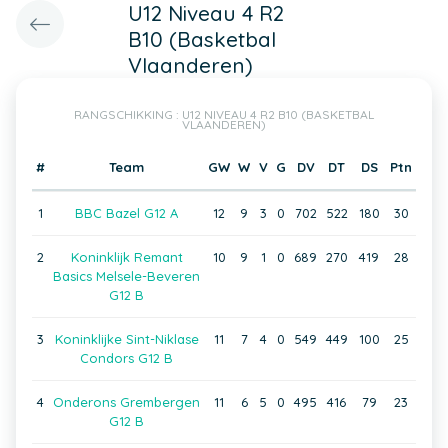
U12 Niveau 4 R2
B10 (Basketbal
Vlaanderen)
RANGSCHIKKING : U12 NIVEAU 4 R2 B10 (BASKETBAL
VLAANDEREN)
#
Team
GW
W
V
G
DV
DT
DS
Ptn
1
BBC Bazel G12 A
12
9
3
0
702
522
180
30
2
Koninklijk Remant
10
9
1
0
689
270
419
28
Basics Melsele-Beveren
G12 B
3
Koninklijke Sint-Niklase
11
7
4
0
549
449
100
25
Condors G12 B
4
Onderons Grembergen
11
6
5
0
495
416
79
23
G12 B