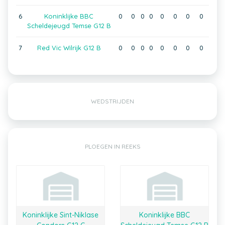
6
Koninklijke BBC
0
0
0
0
0
0
0
0
Scheldejeugd Temse G12 B
7
Red Vic Wilrijk G12 B
0
0
0
0
0
0
0
0
WEDSTRIJDEN
PLOEGEN IN REEKS
Koninklijke Sint-Niklase
Koninklijke BBC