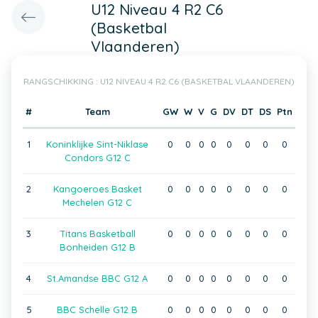
U12 Niveau 4 R2 C6
(Basketbal
Vlaanderen)
RANGSCHIKKING : U12 NIVEAU 4 R2 C6 (BASKETBAL VLAANDEREN)
#
Team
GW
W
V
G
DV
DT
DS
Ptn
1
Koninklijke Sint-Niklase
0
0
0
0
0
0
0
0
Condors G12 C
2
Kangoeroes Basket
0
0
0
0
0
0
0
0
Mechelen G12 C
3
Titans Basketball
0
0
0
0
0
0
0
0
Bonheiden G12 B
4
St.Amandse BBC G12 A
0
0
0
0
0
0
0
0
5
BBC Schelle G12 B
0
0
0
0
0
0
0
0