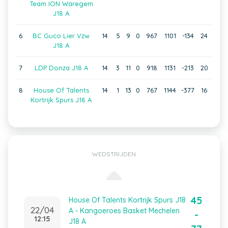
Team ION Waregem
J18 A
6
BC Guco Lier Vzw
14
5
9
0
967
1101
-134
24
J18 A
7
LDP Donza J18 A
14
3
11
0
918
1131
-213
20
8
House Of Talents
14
1
13
0
767
1144
-377
16
Kortrijk Spurs J18 A
WEDSTRIJDEN
45
House Of Talents Kortrijk Spurs J18
22/04
A - Kangoeroes Basket Mechelen
-
12:15
J18 A