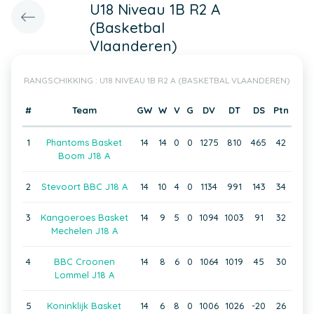
U18 Niveau 1B R2 A
(Basketbal
Vlaanderen)
RANGSCHIKKING : U18 NIVEAU 1B R2 A (BASKETBAL VLAANDEREN)
#
Team
GW
W
V
G
DV
DT
DS
Ptn
1
Phantoms Basket
14
14
0
0
1275
810
465
42
Boom J18 A
2
Stevoort BBC J18 A
14
10
4
0
1134
991
143
34
3
Kangoeroes Basket
14
9
5
0
1094
1003
91
32
Mechelen J18 A
4
BBC Croonen
14
8
6
0
1064
1019
45
30
Lommel J18 A
5
Koninklijk Basket
14
6
8
0
1006
1026
-20
26