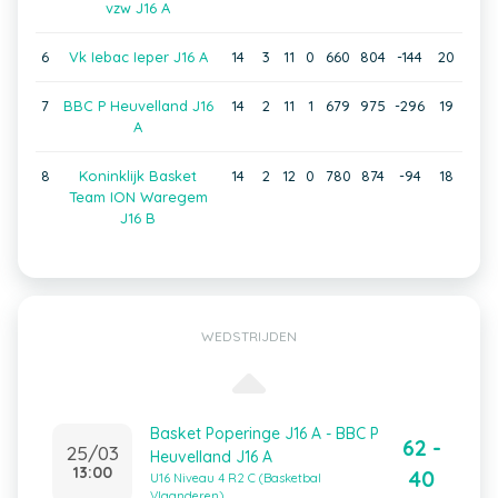
vzw J16 A
6
Vk Iebac Ieper J16 A
14
3
11
0
660
804
-144
20
7
BBC P Heuvelland J16
14
2
11
1
679
975
-296
19
A
8
Koninklijk Basket
14
2
12
0
780
874
-94
18
Team ION Waregem
J16 B
WEDSTRIJDEN
Basket Poperinge J16 A - BBC P
62 -
25/03
Heuvelland J16 A
13:00
40
U16 Niveau 4 R2 C (Basketbal
Vlaanderen)