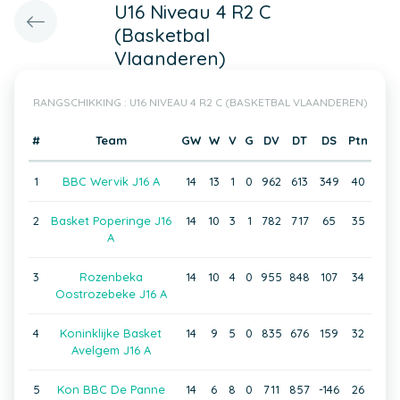
U16 Niveau 4 R2 C
(Basketbal
Vlaanderen)
RANGSCHIKKING : U16 NIVEAU 4 R2 C (BASKETBAL VLAANDEREN)
#
Team
GW
W
V
G
DV
DT
DS
Ptn
1
BBC Wervik J16 A
14
13
1
0
962
613
349
40
2
Basket Poperinge J16
14
10
3
1
782
717
65
35
A
3
Rozenbeka
14
10
4
0
955
848
107
34
Oostrozebeke J16 A
4
Koninklijke Basket
14
9
5
0
835
676
159
32
Avelgem J16 A
5
Kon BBC De Panne
14
6
8
0
711
857
-146
26