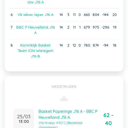
vzw J16 A
6
Vk Iebac Ieper J16 A
14
3
11
0
660
804
-144
20
7
BBC P Heuvelland J16
14
2
11
1
679
975
-296
19
A
8
Koninklijk Basket
14
2
12
0
780
874
-94
18
Team ION Waregem
J16 B
WEDSTRIJDEN
Basket Poperinge J16 A - BBC P
62 -
25/03
Heuvelland J16 A
13:00
40
U16 Niveau 4 R2 C (Basketbal
Vlaanderen)