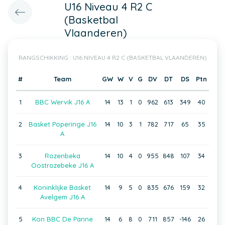
U16 Niveau 4 R2 C
(Basketbal
Vlaanderen)
RANGSCHIKKING : U16 NIVEAU 4 R2 C (BASKETBAL VLAANDEREN)
#
Team
GW
W
V
G
DV
DT
DS
Ptn
1
BBC Wervik J16 A
14
13
1
0
962
613
349
40
2
Basket Poperinge J16
14
10
3
1
782
717
65
35
A
3
Rozenbeka
14
10
4
0
955
848
107
34
Oostrozebeke J16 A
4
Koninklijke Basket
14
9
5
0
835
676
159
32
Avelgem J16 A
5
Kon BBC De Panne
14
6
8
0
711
857
-146
26