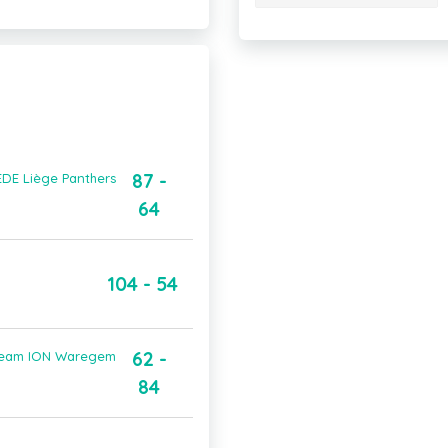
87 -
EDE Liège Panthers
64
104 - 54
62 -
t Team ION Waregem
84