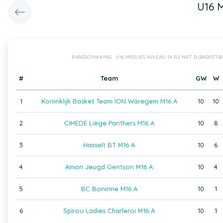
U16 
RANGSCHIKKING : U16 MEISJES NIVEAU 1A R2 NAT B (BASKET
#
Team
GW
W
1
Koninklijk Basket Team ION Waregem M16 A
10
10
2
CIMEDE Liège Panthers M16 A
10
8
3
Hasselt BT M16 A
10
6
4
Amon Jeugd Gentson M16 A
10
4
5
BC Boninne M16 A
10
1
6
Spirou Ladies Charleroi M16 A
10
1