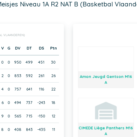
Meisjes Niveau 1A R2 NAT B (Basketbal Vlaand
BAL VLAANDEREN)
V
G
DV
DT
DS
Ptn
0
0
950
499
451
30
2
0
853
592
261
26
Amon Jeugd Gentson M16
A
4
0
757
641
116
22
6
0
494
737
-243
18
9
0
565
715
-150
12
CIMEDE Liège Panthers M16
8
0
408
843
-435
11
A