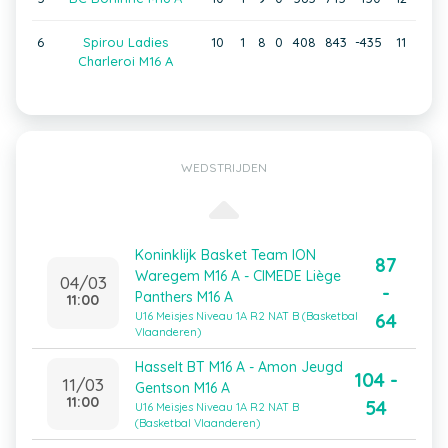
6
Spirou Ladies
10
1
8
0
408
843
-435
11
Charleroi M16 A
WEDSTRIJDEN
Koninklijk Basket Team ION
87
Waregem M16 A - CIMEDE Liège
04/03
-
Panthers M16 A
11:00
64
U16 Meisjes Niveau 1A R2 NAT B (Basketbal
Vlaanderen)
Hasselt BT M16 A - Amon Jeugd
104 -
11/03
Gentson M16 A
11:00
54
U16 Meisjes Niveau 1A R2 NAT B
(Basketbal Vlaanderen)