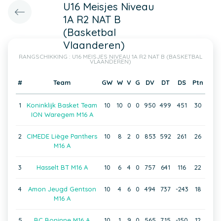
U16 Meisjes Niveau
1A R2 NAT B
(Basketbal
Vlaanderen)
RANGSCHIKKING : U16 MEISJES NIVEAU 1A R2 NAT B (BASKETBAL
VLAANDEREN)
#
Team
GW
W
V
G
DV
DT
DS
Ptn
1
Koninklijk Basket Team
10
10
0
0
950
499
451
30
ION Waregem M16 A
2
CIMEDE Liège Panthers
10
8
2
0
853
592
261
26
M16 A
3
Hasselt BT M16 A
10
6
4
0
757
641
116
22
4
Amon Jeugd Gentson
10
4
6
0
494
737
-243
18
M16 A
5
BC Boninne M16 A
10
1
9
0
565
715
-150
12