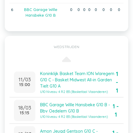
6
BBC Garage Wille
0
0
0
0
0
0
0
0
Hansbeke G10 B
WEDSTRIJDEN
1
Koninklijk Basket Team ION Waregem
11/03
G10 C - Basket Midwest All-in Garden
-
15:00
Tielt G10 A
1
U10 Niveau 4 R2 B3 (Basketbal Vlaanderen)
BBC Garage Wille Hansbeke G10 B -
1 -
18/03
Bbv Oedelem G10 B
15:15
1
U10 Niveau 4 R2 B3 (Basketbal Vlaanderen)
Amon Jeugd Gentson G10 C -
1 -