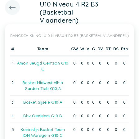
U10 Niveau 4 R2 B3
(Basketbal
Vlaanderen)
RANGSCHIKKING : U10 NIVEAU 4 R2 B3 (BASKETBAL VLAANDEREN)
#
Team
GW
W
V
G
DV
DT
DS
Ptn
1
Amon Jeugd Gentson G10
0
0
0
0
0
0
0
0
C
2
Basket Midwest All-in
0
0
0
0
0
0
0
0
Garden Tielt G10 A
3
Basket Sijsele G10 A
0
0
0
0
0
0
0
0
4
Bbv Oedelem G10 B
0
0
0
0
0
0
0
0
5
Koninklijk Basket Team
0
0
0
0
0
0
0
0
ION Waregem G10 C