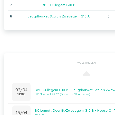
7
BBC Gullegem G10 B
0
8
Jeugdbasket Scaldis Zwevegem G10 A
0
WEDSTRIJDEN
02/04
BBC Gullegem G10 B - Jeugdbasket Scaldis Zwe
11:00
U10 Niveau 4 R2 C3 (Basketbal Vlaanderen)
BC Lamett Deerlijk-Zwevegem G10 B - House Of Ta
15/04