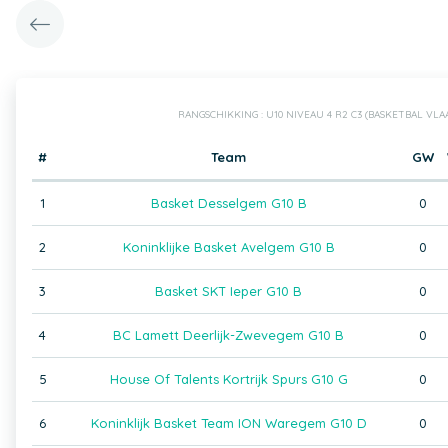
RANGSCHIKKING : U10 NIVEAU 4 R2 C3 (BASKETBAL VL
#
Team
GW
1
Basket Desselgem G10 B
0
2
Koninklijke Basket Avelgem G10 B
0
3
Basket SKT Ieper G10 B
0
4
BC Lamett Deerlijk-Zwevegem G10 B
0
5
House Of Talents Kortrijk Spurs G10 G
0
6
Koninklijk Basket Team ION Waregem G10 D
0