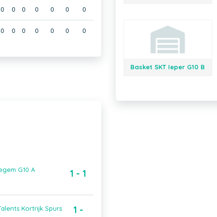
0
0
0
0
0
0
0
0
0
0
0
0
0
0
Basket SKT Ieper G10 B
vegem G10 A
1 - 1
1 -
lents Kortrijk Spurs