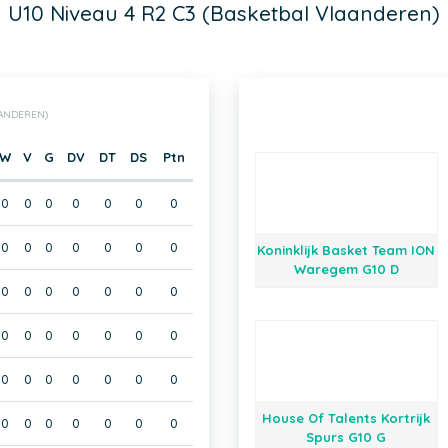
U10 Niveau 4 R2 C3 (Basketbal Vlaanderen)
AANDEREN)
W
V
G
DV
DT
DS
Ptn
0
0
0
0
0
0
0
0
0
0
0
0
0
0
Koninklijk Basket Team ION
Waregem G10 D
0
0
0
0
0
0
0
0
0
0
0
0
0
0
0
0
0
0
0
0
0
House Of Talents Kortrijk
0
0
0
0
0
0
0
Spurs G10 G