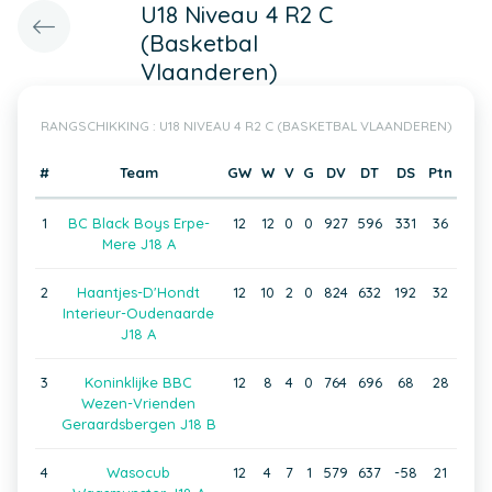
U18 Niveau 4 R2 C
(Basketbal
Vlaanderen)
RANGSCHIKKING : U18 NIVEAU 4 R2 C (BASKETBAL VLAANDEREN)
#
Team
GW
W
V
G
DV
DT
DS
Ptn
1
BC Black Boys Erpe-
12
12
0
0
927
596
331
36
Mere J18 A
2
Haantjes-D'Hondt
12
10
2
0
824
632
192
32
Interieur-Oudenaarde
J18 A
3
Koninklijke BBC
12
8
4
0
764
696
68
28
Wezen-Vrienden
Geraardsbergen J18 B
4
Wasocub
12
4
7
1
579
637
-58
21