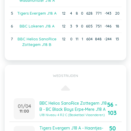
Waasmunster J18 A
5
Tigers Evergem J18 A
12
4
8
0
628
771
-143
20
6
BBC Lokeren J18 A
12
3
9
0
605
751
-146
18
7
BBC Helios SanoRice
12
0
11
1
604
848
-244
13
Zottegem J18 B
WEDSTRIJDEN
BBC Helios SanoRice Zottegem J18
56 -
01/04
B - BC Black Boys Erpe-Mere J18 A
11:00
103
U18 Niveau 4 R2 C (Basketbal Vlaanderen)
50
Tigers Evergem J18 A - Haantjes-