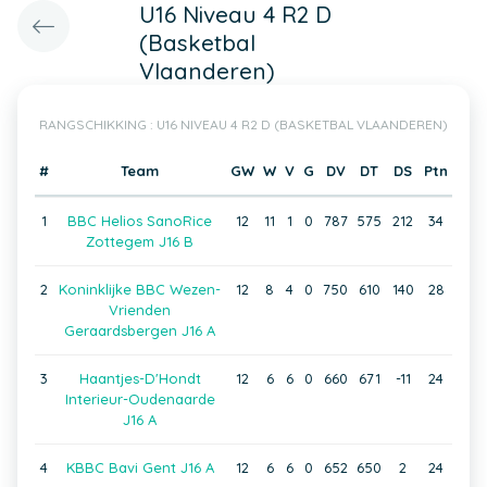
U16 Niveau 4 R2 D
(Basketbal
Vlaanderen)
RANGSCHIKKING : U16 NIVEAU 4 R2 D (BASKETBAL VLAANDEREN)
#
Team
GW
W
V
G
DV
DT
DS
Ptn
1
BBC Helios SanoRice
12
11
1
0
787
575
212
34
Zottegem J16 B
2
Koninklijke BBC Wezen-
12
8
4
0
750
610
140
28
Vrienden
Geraardsbergen J16 A
3
Haantjes-D'Hondt
12
6
6
0
660
671
-11
24
Interieur-Oudenaarde
J16 A
4
KBBC Bavi Gent J16 A
12
6
6
0
652
650
2
24