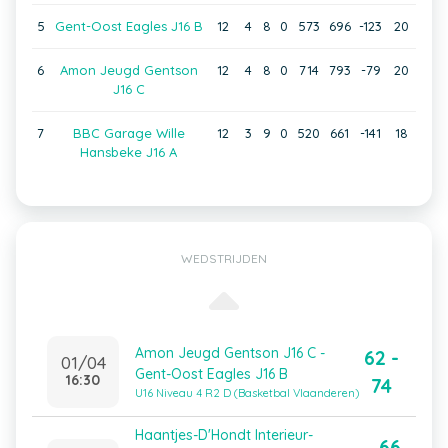
5
Gent-Oost Eagles J16 B
12
4
8
0
573
696
-123
20
6
Amon Jeugd Gentson
12
4
8
0
714
793
-79
20
J16 C
7
BBC Garage Wille
12
3
9
0
520
661
-141
18
Hansbeke J16 A
WEDSTRIJDEN
Amon Jeugd Gentson J16 C -
62 -
01/04
Gent-Oost Eagles J16 B
16:30
74
U16 Niveau 4 R2 D (Basketbal Vlaanderen)
Haantjes-D'Hondt Interieur-
66