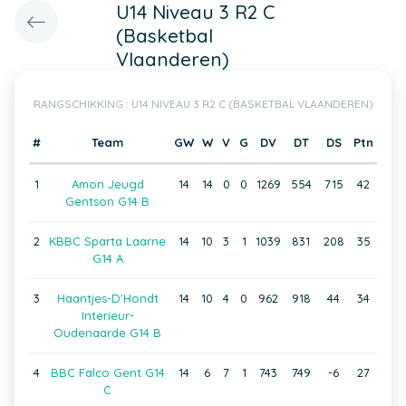
U14 Niveau 3 R2 C
(Basketbal
Vlaanderen)
RANGSCHIKKING : U14 NIVEAU 3 R2 C (BASKETBAL VLAANDEREN)
#
Team
GW
W
V
G
DV
DT
DS
Ptn
1
Amon Jeugd
14
14
0
0
1269
554
715
42
Gentson G14 B
2
KBBC Sparta Laarne
14
10
3
1
1039
831
208
35
G14 A
3
Haantjes-D'Hondt
14
10
4
0
962
918
44
34
Interieur-
Oudenaarde G14 B
4
BBC Falco Gent G14
14
6
7
1
743
749
-6
27
C