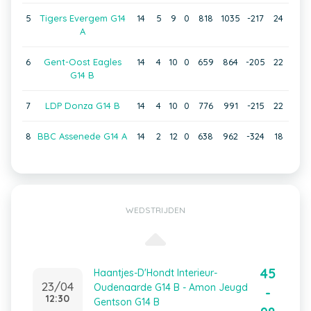
5
Tigers Evergem G14
14
5
9
0
818
1035
-217
24
A
6
Gent-Oost Eagles
14
4
10
0
659
864
-205
22
G14 B
7
LDP Donza G14 B
14
4
10
0
776
991
-215
22
8
BBC Assenede G14 A
14
2
12
0
638
962
-324
18
WEDSTRIJDEN
45
Haantjes-D'Hondt Interieur-
23/04
Oudenaarde G14 B - Amon Jeugd
-
12:30
Gentson G14 B