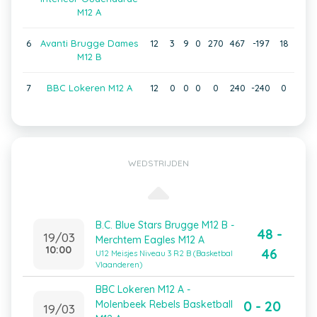
M12 A
6
Avanti Brugge Dames
12
3
9
0
270
467
-197
18
M12 B
7
BBC Lokeren M12 A
12
0
0
0
0
240
-240
0
WEDSTRIJDEN
B.C. Blue Stars Brugge M12 B -
48 -
19/03
Merchtem Eagles M12 A
10:00
46
U12 Meisjes Niveau 3 R2 B (Basketbal
Vlaanderen)
BBC Lokeren M12 A -
0 - 20
Molenbeek Rebels Basketball
19/03