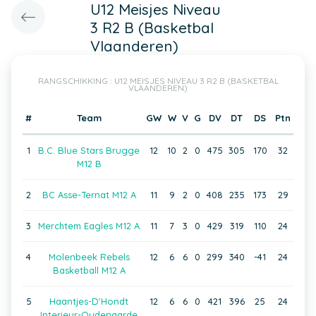
U12 Meisjes Niveau
3 R2 B (Basketbal
Vlaanderen)
RANGSCHIKKING : U12 MEISJES NIVEAU 3 R2 B (BASKETBAL
VLAANDEREN)
#
Team
GW
W
V
G
DV
DT
DS
Ptn
1
B.C. Blue Stars Brugge
12
10
2
0
475
305
170
32
M12 B
2
BC Asse-Ternat M12 A
11
9
2
0
408
235
173
29
3
Merchtem Eagles M12 A
11
7
3
0
429
319
110
24
4
Molenbeek Rebels
12
6
6
0
299
340
-41
24
Basketball M12 A
5
Haantjes-D'Hondt
12
6
6
0
421
396
25
24
Interieur-Oudenaarde