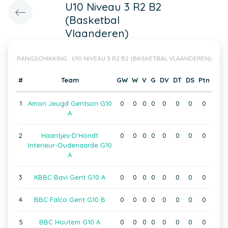
U10 Niveau 3 R2 B2
(Basketbal
Vlaanderen)
RANGSCHIKKING : U10 NIVEAU 3 R2 B2 (BASKETBAL VLAANDEREN)
#
Team
GW
W
V
G
DV
DT
DS
Ptn
1
Amon Jeugd Gentson G10
0
0
0
0
0
0
0
0
A
2
Haantjes-D'Hondt
0
0
0
0
0
0
0
0
Interieur-Oudenaarde G10
A
3
KBBC Bavi Gent G10 A
0
0
0
0
0
0
0
0
4
BBC Falco Gent G10 B
0
0
0
0
0
0
0
0
5
BBC Houtem G10 A
0
0
0
0
0
0
0
0