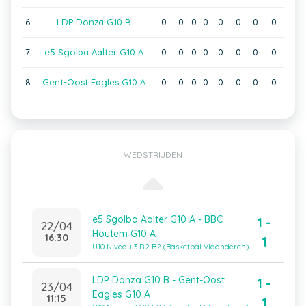
6
LDP Donza G10 B
0
0
0
0
0
0
0
0
7
e5 Sgolba Aalter G10 A
0
0
0
0
0
0
0
0
8
Gent-Oost Eagles G10 A
0
0
0
0
0
0
0
0
WEDSTRIJDEN
e5 Sgolba Aalter G10 A - BBC
1 -
22/04
Houtem G10 A
16:30
1
U10 Niveau 3 R2 B2 (Basketbal Vlaanderen)
LDP Donza G10 B - Gent-Oost
1 -
23/04
Eagles G10 A
11:15
1