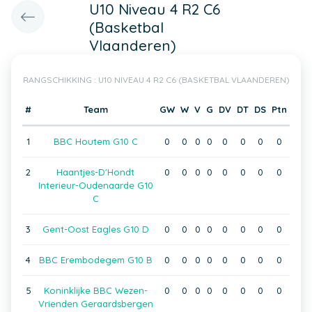
U10 Niveau 4 R2 C6
(Basketbal
Vlaanderen)
RANGSCHIKKING : U10 NIVEAU 4 R2 C6 (BASKETBAL VLAANDEREN)
#
Team
GW
W
V
G
DV
DT
DS
Ptn
1
BBC Houtem G10 C
0
0
0
0
0
0
0
0
2
Haantjes-D'Hondt
0
0
0
0
0
0
0
0
Interieur-Oudenaarde G10
C
3
Gent-Oost Eagles G10 D
0
0
0
0
0
0
0
0
4
BBC Erembodegem G10 B
0
0
0
0
0
0
0
0
5
Koninklijke BBC Wezen-
0
0
0
0
0
0
0
0
Vrienden Geraardsbergen