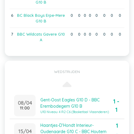
G10 B
6
BC Black Boys Erpe-Mere
0
0
0
0
0
0
0
0
G10 B
7
BBC Wildcats Gavere G10
0
0
0
0
0
0
0
0
A
WEDSTRIJDEN
Gent-Oost Eagles G10 D - BBC
1 -
08/04
Erembodegem G10 B
11:00
1
U10 Niveau 4 R2 C6 (Basketbal Vlaanderen)
1
Haantjes-D'Hondt Interieur-
15/04
Oudenaarde G10 C - BBC Houtem