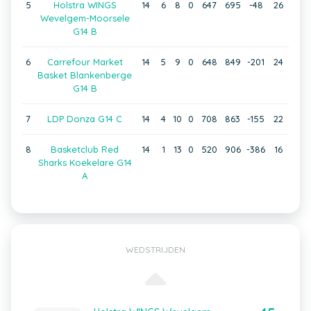
5
Holstra WINGS
14
6
8
0
647
695
-48
26
Wevelgem-Moorsele
G14 B
6
Carrefour Market
14
5
9
0
648
849
-201
24
Basket Blankenberge
G14 B
7
LDP Donza G14 C
14
4
10
0
708
863
-155
22
8
Basketclub Red
14
1
13
0
520
906
-386
16
Sharks Koekelare G14
A
WEDSTRIJDEN