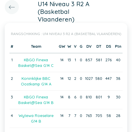
U14 Niveau 3 R2 A
(Basketbal
Vlaanderen)
RANGSCHIKKING : U14 NIVEAU 3 R2 A (BASKETBAL VLAANDEREN)
#
Team
GW
W
V
G
DV
DT
DS
Ptn
1
KBGO Finexa
14
13
1
0
857
581
276
40
Basket@Sea G14 C
2
Koninklijke BBC
14
12
2
0
1027
580
447
38
Oostkamp G14 A
3
KBGO Finexa
14
8
6
0
810
801
9
30
Basket@Sea G14 B
4
Wytewa Roeselare
14
7
7
0
763
705
58
28
G14 B