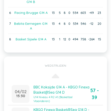
G14 B
6
Racing Brugge G14 A
13
5
8
0
554
603
-49
23
7
Bebita Eernegem G14
13
4
8
0
534
546
-12
20
A
8
Basket Sijsele G14 A
13
1
12
0
494
758
-264
15
WEDSTRIJDEN
BBC Koksijde G14 A - KBGO Finexa
57 -
04/02
Basket@Sea G14 D
15:30
39
U14 Niveau 4 R2 A1 (Basketbal
Vlaanderen)
KBGO Finexa Basket@Sea G14 D -