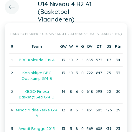
U14 Niveau 4 R2 A1
(Basketbal
Vlaanderen)
RANGSCHIKKING : U14 NIVEAU 4 R2 A1 (BASKETBAL VLAANDEREN)
#
Team
GW
W
V
G
DV
DT
DS
Ptn
1
BBC Koksijde G14 A
13
10
2
1
685
572
113
34
2
Koninklijke BBC
13
10
3
0
722
647
75
33
Oostkamp G14 B
3
KBGO Finexa
14
8
6
0
648
598
50
30
Basket@Sea G14 D
4
Mibac Middelkerke G14
12
8
3
1
631
505
126
29
A
5
Avanti Brugge 2015
13
5
8
0
569
608
-39
23